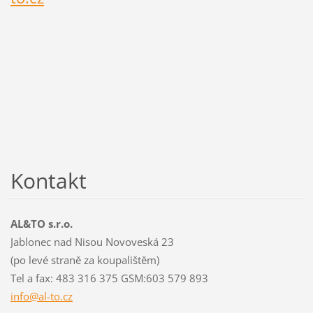
Kontakt
AL&TO s.r.o.
Jablonec nad Nisou Novoveská 23
(po levé straně za koupalištěm)
Tel a fax: 483 316 375 GSM:603 579 893
info@al-
to.cz