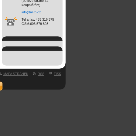
(po levé straně za
koupalištěm)
info@al-
to.cz
Tel a fax: 483 316 375
GSM:603 579 893
MAPA STRÁNEK
RSS
TISK