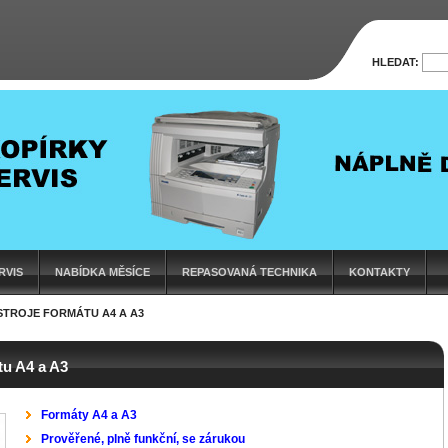
HLEDAT:
RVIS
NABÍDKA MĚSÍCE
REPASOVANÁ TECHNIKA
KONTAKTY
TROJE FORMÁTU A4 A A3
tu A4 a A3
Formáty A4 a A3
Prověřené, plně funkční, se zárukou