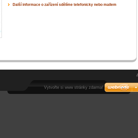
Další informace o zařízení sdělíme telefonicky nebo mailem
Vytvořte si www stránky zdarma!