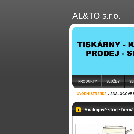
AL&TO s.r.o.
PRODUKTY
SLUŽBY
SE
ÚVODNÍ STRÁNKA
ANALOGOVÉ S
Analogové stroje formá