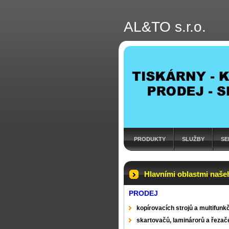
AL&TO s.r.o.
PRODUKTY
SLUŽBY
SE
Hlavními oblastmi naše
PRODEJ
kopírovacích strojů a multifunkč
skartovačů, laminárorů a řezač