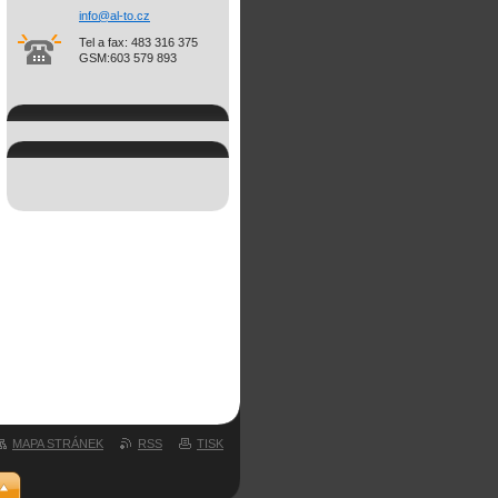
info@al-
to.cz
Tel a fax: 483 316 375
GSM:603 579 893
MAPA STRÁNEK
RSS
TISK