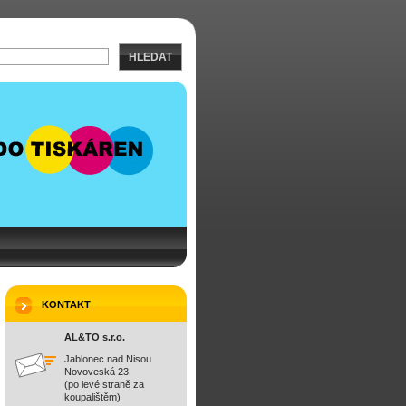
HLEDAT
KONTAKT
AL&TO s.r.o.
Jablonec nad Nisou
Novoveská 23
(po levé straně za
koupalištěm)