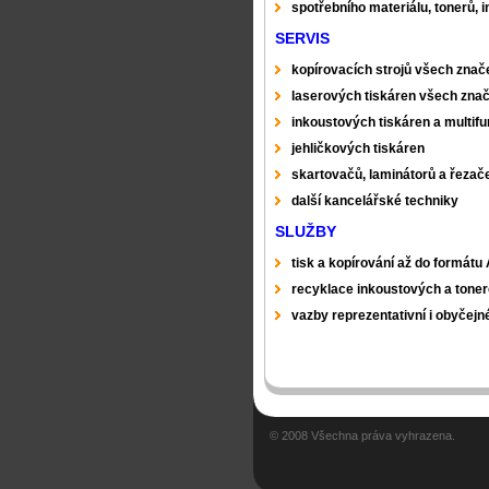
spotřebního materiálu, tonerů, 
SERVIS
kopírovacích strojů všech znač
laserových tiskáren všech zna
inkoustových tiskáren a multif
jehličkových tiskáren
skartovačů, laminátorů a řezač
další kancelářské techniky
SLUŽBY
tisk a kopírování až do formát
recyklace inkoustových a toner
vazby reprezentativní i obyčejn
© 2008 Všechna práva vyhrazena.