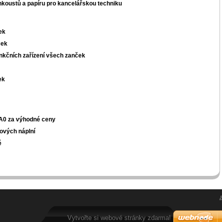
inkoustů a papíru pro kancelářskou techniku
ek
ček
unkčních zařízení všech zanček
ek
u A0 za výhodné ceny
ových náplní
é
Vytvořte si webové stránky zdarma!