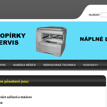
HLEDAT:
RVIS
NABÍDKA MĚSÍCE
REPASOVANÁ TECHNIKA
KONTAKTY
ho působení jsou:
ních zařízení a tiskáren
ek